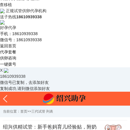
查移植
正规试管供卵代孕机构
送子热线
18610939338
好孕代孕
手机：18610939338
微信号：18610939338
返回首页
代孕套餐
供卵咨询
一键拨号
X
18610939338
微信号已复制，去添加好友
复制成功,请到微信添加好友
当前位置：
首页
>>
三代试管
列表
绍兴供精试管：新手爸妈育儿经验贴，附奶