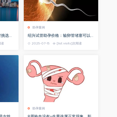
助孕案例
管挑选医
绍兴试管助孕价格：输卵管堵塞可以吃
做试管
什么药打通，医生：根据实际情况选择
次阅读
2025-07-15
[list:visits]次阅读
助孕案例
是女性常
8周验血没有y生男孩属正常现象，影