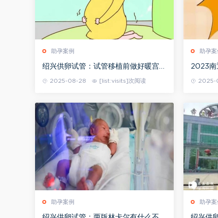
助孕案例
助孕案
绍兴供卵试管：试管移植前做好暖宫工
2023
作，帮助你更好地着床
手册，
2025-08-28
[list:visits]次阅读
2025-
助孕案例
助孕案
绍兴供卵试管：两版林卡尔有什么不同
绍兴供卵