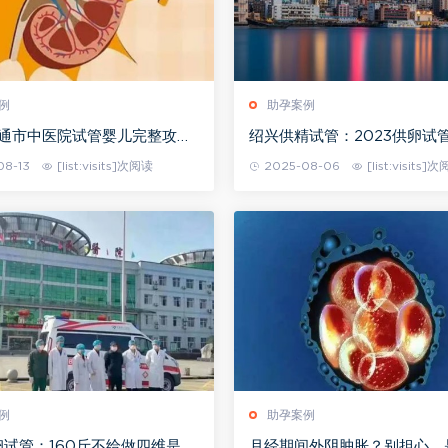
例
助孕案例
南通市中医院试管婴儿完整攻略
绍兴供精试管：2023供卵试
附助孕成功率预估
院指南：带你找到合适的医院
08-13
[list:visits]次阅读
2025-08-06
[list:visits]
例
助孕案例
试管：160斤不给做四维是真
月经期间外阴肿胀？别担心，