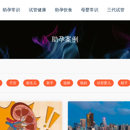
助孕常识
试管健康
助孕饮食
母婴常识
三代试管
助孕案例
子宫
新生儿
新手
选择
爸妈
试管婴儿
精子