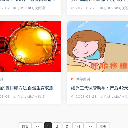
了解这几条信息孕妈不担心
见的一种症状
07-02
[list:visits]次阅读
2025-06-25
[list:visits]
例
助孕案例
胎的促排卵方法,自然生育双胞
绍兴三代试管助孕：产后42
是一件易事
重视，及时检查才能了解身体
06-05
[list:visits]次阅读
2025-05-28
[list:visits]
<<
>>
首页
1
2
3
1/3
尾页