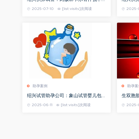
的区别吗？
是假，
2025-07-10
[list:visits]次阅读
2025-
助孕案例
助孕案
绍兴试管助孕公司：象山试管婴儿包生
生双胞
男孩怎么样,试管婴儿包生男孩是不是
胎并不
2025-06-11
[list:visits]次阅读
2025-
真的