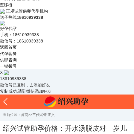
查移植
正规试管供卵代孕机构
送子热线
18610939338
好孕代孕
手机：18610939338
微信号：18610939338
返回首页
代孕套餐
供卵咨询
一键拨号
X
18610939338
微信号已复制，去添加好友
复制成功,请到微信添加好友
当前位置：
首页
>>
三代试管
正文
绍兴试管助孕价格：开水汤脱皮对一岁儿