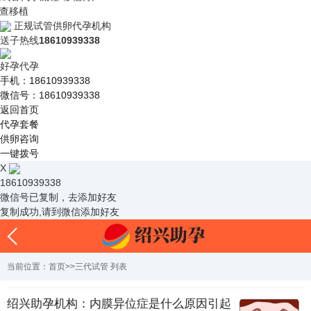
查移植
正规试管供卵代孕机构
送子热线
18610939338
好孕代孕
手机：18610939338
微信号：18610939338
返回首页
代孕套餐
供卵咨询
一键拨号
X
18610939338
微信号已复制，去添加好友
复制成功,请到微信添加好友
当前位置：
首页
>>
三代试管
列表
绍兴助孕机构：内膜异位症是什么原因引起