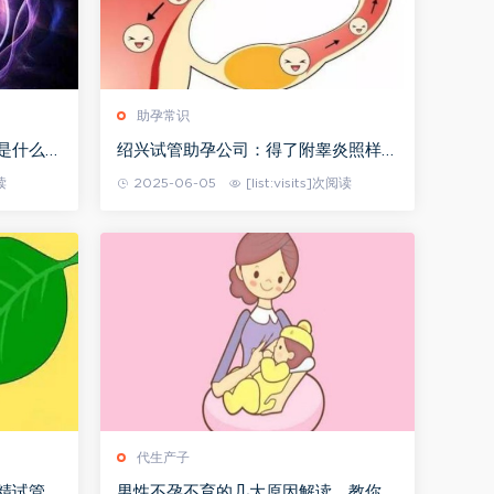
助孕常识
是什么原
绍兴试管助孕公司：得了附睾炎照样生
育吗？怀孕后的两大影响！
读
2025-06-05
[list:visits]次阅读
代生产子
精试管筛
男性不孕不育的几大原因解读，教你如