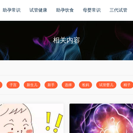
助孕常识
试管健康
助孕饮食
母婴常识
三代试管
相关内容
子宫
新生儿
新手
选择
爸妈
试管婴儿
精子