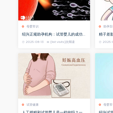
母婴常识
助孕百
绍兴正规助孕机构：试管婴儿的成功率
精子差
是受男性影响大还是受女性影响大？
代还是
2025-08-13
[list:visits]次阅读
2025-
试管健康
母婴常
人工授精和试管婴儿是一样的吗？一文
绍兴试