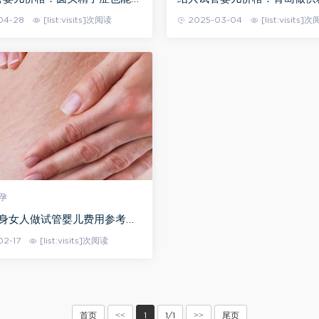
成功率并不低
选精子行不行，附支持筛选精
04-28
[list:visits]次阅读
2025-03-04
[list:visits]
荐
孕
单身女人做试管婴儿费用参考，
成功率
02-17
[list:visits]次阅读
<<
>>
首页
1
1/1
尾页