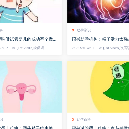
科
助孕常识
影响做试管婴儿的成功率？做一
绍兴助孕机构：精子活力太强
二代好
因,男性精子强怎么调节
08-13
[list:visits]次阅读
2025-06-11
[list:visits]次阅
识
助孕百科
管婴儿价格：圆头精子症也能做
绍兴试管婴儿价格：青岛做供