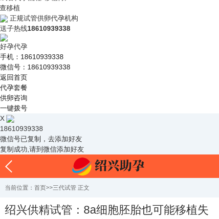
查移植
正规试管供卵代孕机构
送子热线
18610939338
好孕代孕
手机：18610939338
微信号：18610939338
返回首页
代孕套餐
供卵咨询
一键拨号
X
18610939338
微信号已复制，去添加好友
复制成功,请到微信添加好友
当前位置：
首页
>>
三代试管
正文
绍兴供精试管：8a细胞胚胎也可能移植失