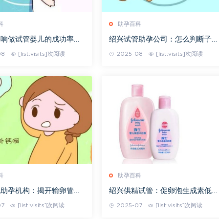
科
助孕百科
影响做试管婴儿的成功率？
绍兴试管助孕公司：怎么判断子宫
还是二代好
内膜好不好，身上会有这三大特
08
[list:visits]次阅读
2025-08
[list:visits]次阅读
征！赶紧来看看吧
科
助孕百科
规助孕机构：揭开输卵管造
绍兴供精试管：促卵泡生成素低的
体伤害的神秘面纱，这些反
表现有哪些？通过这些可以进行一
07
[list:visits]次阅读
2025-07
[list:visits]次阅读
知道
定的治疗