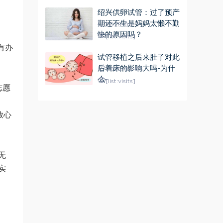
绍兴供卵试管：过了预产
期还不生是妈妈太懒不勤
2025-06-11
快的原因吗？
[list:visits]
有办
试管移植之后来肚子对此
后着床的影响大吗-为什
2025-06-05
么-
[list:visits]
志愿
放心
无
实