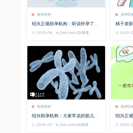
助孕百科
助孕百
绍兴正规助孕机构：听说怀孕了就
精子差
不能吃巧克力了，吃了宝宝的皮肤
做一代
2025-08
[list:visits]次阅读
2025-
就会变黑
助孕百科
助孕百
绍兴助孕机构：大家常说的胎儿臀
绍兴正
位是什么意思？看完你就懂了
影对身
2025-07
[list:visits]次阅读
2025-
应要先