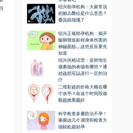
从
绍兴助孕机构：大家常说
自
的胎儿臀位是什么意思？
2025-07-15
看完你就懂了
[list:visits]
绍兴正规助孕机构：揭开
输卵管造影对身体伤害的
2025-07-10
神秘面纱，这些反应要先
[list:visits]
知道
绍兴供精试管：促卵泡生
成素低的表现有哪些？通
2025-07-02
过这些可以进行一定的治
[list:visits]
疗
二维彩超的价格大概在哪
个水平？在这个时间段做
2025-06-25
彩超效果最好
[list:visits]
科学检查多囊防治不孕！
掌握这几个调理和检查方
2025-06-18
法轻松迎好孕
[list:visits]