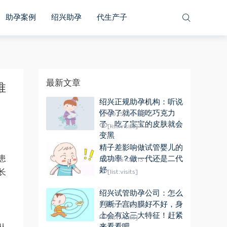
助孕案例
绍兴助孕
代生产子
最新文章
推
绍兴正规助孕机构：听说
怀孕了就不能吃巧克力
2025-08-28
了，吃了宝宝的皮肤就会
[list:visits]
变黑
精子差影响做试管婴儿的
患
成功率？做一代还是二代
2025-08-13
好
长
[list:visits]
绍兴试管助孕公司：怎么
判断子宫内膜好不好，身
2025-08-06
上会有这三大特征！赶紧
[list:visits]
来看看吧