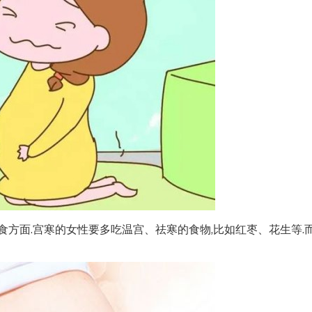
方面.宫寒的女性要多吃温宫、祛寒的食物,比如红枣、花生等.