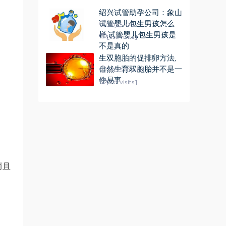
绍兴试管助孕公司：象山
试管婴儿包生男孩怎么
2025-06-11
样,试管婴儿包生男孩是
[list:visits]
不是真的
生双胞胎的促排卵方法,
自然生育双胞胎并不是一
2025-06-05
件易事
[list:visits]
而且