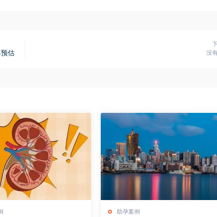
率预估
没
例
助孕案例