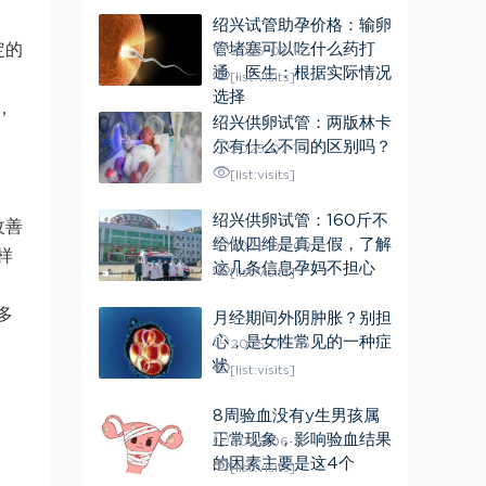
绍兴试管助孕价格：输卵
定的
管堵塞可以吃什么药打
2025-07-15
通，医生：根据实际情况
[list:visits]
选择
，
绍兴供卵试管：两版林卡
尔有什么不同的区别吗？
2025-07-10
[list:visits]
绍兴供卵试管：160斤不
改善
给做四维是真是假，了解
2025-07-02
样
这几条信息孕妈不担心
[list:visits]
多
月经期间外阴肿胀？别担
心，是女性常见的一种症
2025-06-25
状
[list:visits]
8周验血没有y生男孩属
正常现象，影响验血结果
2025-06-18
的因素主要是这4个
[list:visits]