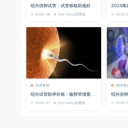
绍兴供卵试管：试管移植前做好暖
2023
宫工作，帮助你更好地着床
攻略手
2025-08
[list:visits]次阅读
2025-
助孕案例
助孕案
绍兴试管助孕价格：输卵管堵塞可
绍兴供
以吃什么药打通，医生：根据实际
不同的
2025-07
[list:visits]次阅读
2025-
情况选择