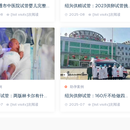
南通市中医院试管婴儿完整
绍兴供精试管：2023供卵试管挑
册，附助孕成功率预估
选医院指南：带你找到合适的医院
08
[list:visits]次阅读
2025-08
[list:visits]次阅读
做试管
例
助孕案例
卵试管：两版林卡尔有什么
绍兴供卵试管：160斤不给做四维
区别吗？
是真是假，了解这几条信息孕妈不
07
[list:visits]次阅读
2025-07
[list:visits]次阅读
担心