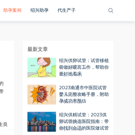
助孕案例
绍兴助孕
代生产子
最新文章
绍兴供卵试管：试管移植
前做好暖宫工作，帮助你
2025-08-28
更好地着床
[list:visits]
的
2023南通市中医院试管
带
婴儿完整攻略手册，附助
2025-08-13
孕成功率预估
[list:visits]
绍兴供精试管：2023供
卵试管挑选医院指南：带
2025-08-06
生良
你找到合适的医院做试管
[list:visits]