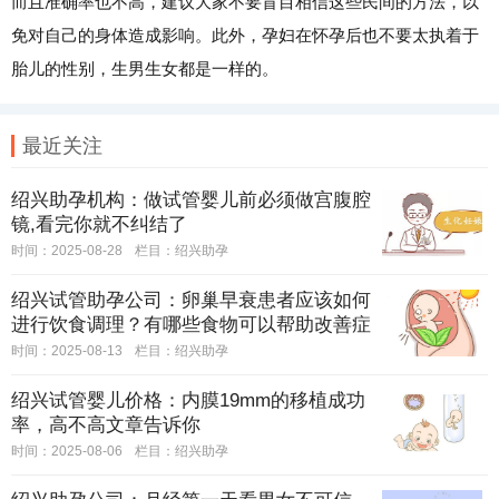
而且准确率也不高，建议大家不要盲目相信这些民间的方法，以
免对自己的身体造成影响。此外，孕妇在怀孕后也不要太执着于
胎儿的性别，生男生女都是一样的。
最近关注
绍兴助孕机构：做试管婴儿前必须做宫腹腔
镜,看完你就不纠结了
时间：2025-08-28
栏目：
绍兴助孕
绍兴试管助孕公司：卵巢早衰患者应该如何
进行饮食调理？有哪些食物可以帮助改善症
状？
时间：2025-08-13
栏目：
绍兴助孕
绍兴试管婴儿价格：内膜19mm的移植成功
率，高不高文章告诉你
时间：2025-08-06
栏目：
绍兴助孕