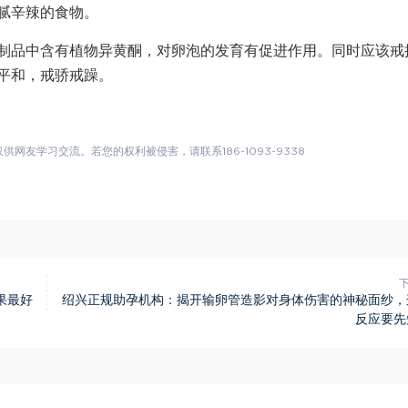
腻辛辣的食物。
制品中含有植物异黄酮，对卵泡的发育有促进作用。同时应该戒
平和，戒骄戒躁。
友学习交流。若您的权利被侵害，请联系186-1093-9338
果最好
绍兴正规助孕机构：揭开输卵管造影对身体伤害的神秘面纱，
反应要先