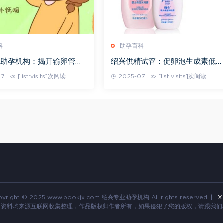
科
助孕百科
规助孕机构：揭开输卵管造
绍兴供精试管：促卵泡生成素低的
体伤害的神秘面纱，这些反
表现有哪些？通过这些可以进行一
07
[list:visits]次阅读
2025-07
[list:visits]次阅读
知道
定的治疗
yright © 2025 www.bookjx.com 绍兴专业助孕机构 All rights reserved. |
|
X
站资料均来源互联网收集整理，作品版权归作者所有，如果侵犯了您的版权，请跟我们