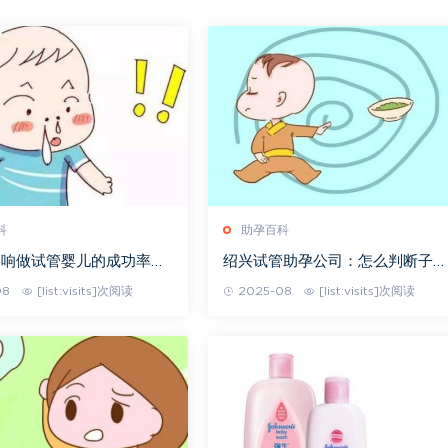
科
助孕百科
影响做试管婴儿的成功率？
绍兴试管助孕公司：怎么判断子宫
还是二代好
内膜好不好，身上会有这三大特
08
[list:visits]次阅读
2025-08
[list:visits]次阅读
征！赶紧来看看吧