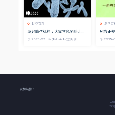
助孕百科
助孕百
绍兴助孕机构：大家常说的胎儿臀
绍兴正
位是什么意思？看完你就懂了
影对身
2025-07
[list:visits]次阅读
2025-
应要先
友情链接：
Cop
本