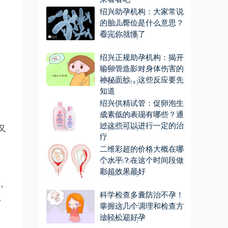
绍兴助孕机构：大家常说
的胎儿臀位是什么意思？
2025-07-15
看完你就懂了
[list:visits]
绍兴正规助孕机构：揭开
输卵管造影对身体伤害的
2025-07-10
神秘面纱，这些反应要先
[list:visits]
知道
绍兴供精试管：促卵泡生
成素低的表现有哪些？通
2025-07-02
过这些可以进行一定的治
又
[list:visits]
疗
二维彩超的价格大概在哪
个水平？在这个时间段做
2025-06-25
彩超效果最好
[list:visits]
，
科学检查多囊防治不孕！
。
掌握这几个调理和检查方
2025-06-18
法轻松迎好孕
[list:visits]