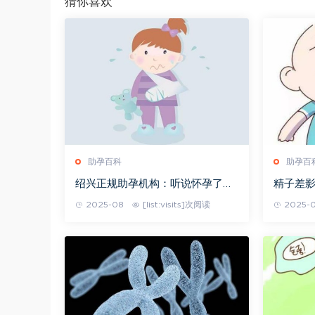
猜你喜欢
助孕百科
助孕百
绍兴正规助孕机构：听说怀孕了就
精子差
不能吃巧克力了，吃了宝宝的皮肤
做一代
2025-08
[list:visits]次阅读
2025-
就会变黑