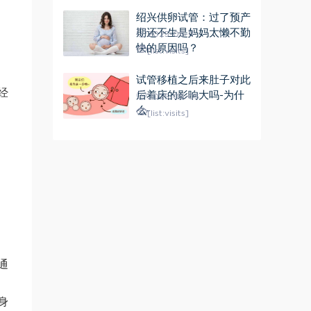
绍兴供卵试管：过了预产
期还不生是妈妈太懒不勤
2025-06-11
快的原因吗？
[list:visits]
试管移植之后来肚子对此
经
后着床的影响大吗-为什
2025-06-05
么-
[list:visits]
通
身