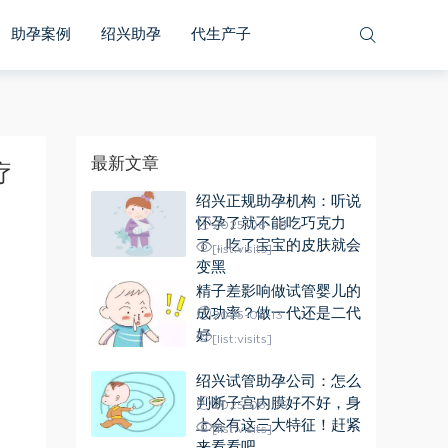
助孕案例
绍兴助孕
代生产子
最新文章
疗
绍兴正规助孕机构：听说
怀孕了就不能吃巧克力
2025-08-28
了，吃了宝宝的皮肤就会
[list:visits]
变黑
精子差影响做试管婴儿的
成功率？做一代还是二代
2025-08-13
好
[list:visits]
绍兴试管助孕公司：怎么
判断子宫内膜好不好，身
2025-08-06
上会有这三大特征！赶紧
[list:visits]
来看看吧